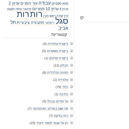
עבודה
עור הפנים
ערוץ 2
ספא
סקסיזם
ערוץ 10
פמניזם
ערוץ 8
פרטנר
פתח תקווה
רות
רות
קיץ
קנדה
ראש העין
סגל
תל
תחבורה ציבורית
ריאלטי
אביב
קטגוריות
ביקורת טלוויזיה
(4)
ביקורת מסעדות
(5)
ביקורת סרטים
(1)
הבלוג
(11)
הפינה הכלכלית
(8)
טלוויזיה
(1)
כללי
(79)
כתיבה
(1)
על החיים ובכלל
(5)
פה ושם במרחב האינטרנטי
(7)
רות בודקת
(7)
רק על עצמי לספר ידעתי
(23)