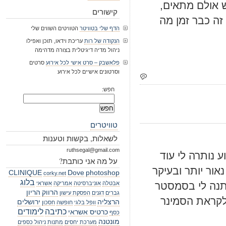
 אולם מתאים,
קישורים
זה כבר זמן מה
הדף שלי בטוויטר
הטוויטים השווים שלי
הנקודה של רות
עריכת וידאו, תוכן ואפילו
ניהול מדיה דיגיטלית בצורה מדהימה
פלאשבק – סרט אישי לכל אירוע
סרטים
וסרטונים אישיים לכל אירוע
חפש:
טוויטרים
לשאלות, בקשות וטענות
ruthsegal@gmail.com
 נותרה לי עוד
על מה אני כותבת?
ור יותר ובעיקר
CLINIQUE
Dove
photoshop
corky.net
בלוג
נה לי בסמסטר
אבטלה
אוניברסיטה
אמריקה
אשראי
הרווק
הריון
גברים
דגנים
הפסקת עישון
לקראת הסמינר
הרצליה
ירושלים
וופל בלגי
חופשה
חסכון
כתיבה
לימודים
כרטיס אשראי
כסף
מונטנה
מערכת יחסים
מתנות
ניהול כספים